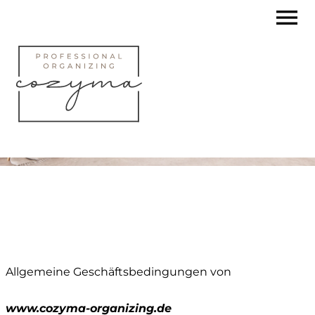
S
menu
k
i
p
t
o
c
o
n
t
e
n
t
Allgemeine Geschäftsbedingungen von
www.cozyma-organizing.de