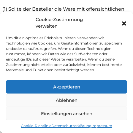
(1) Sollte der Besteller die Ware mit offensichtlichen
Transportschäden erhalten, so fordert der Anbieter
Cookie-Zustimmung
ihn dazu auf diese schnellstmöglich zu reklamieren.
verwalten
Um dir ein optimales Erlebnis zu bieten, verwenden wir
(2) Sollte der Besteller die Reklamation versäumen,
Technologien wie Cookies, um Geräteinformationen zu speichern
und/oder darauf zuzugreifen. Wenn du diesen Technologien
hat dies keine Konsequenzen auf die gesetzlichen
zustimmst, können wir Daten wie das Surfverhalten oder
Gewährleistungsrechte. Die Reklamation bezweckt,
eindeutige IDs auf dieser Website verarbeiten. Wenn du deine
Zustimmung nicht erteilst oder zurückziehst, können bestimmte
dass der Anbieter seine eigenen Ansprüche
Merkmale und Funktionen beeinträchtigt werden.
gegenüber dem Frachtführer geltend machen kann.
Akzeptieren
§ 12
Mängelrecht
Ablehnen
Einstellungen ansehen
(1) Ist der Besteller ein Verbraucher, so richtet sich die
Gewährleistung und Mängelhaftung des gelieferten
Cookie-Richtlinie
Datenschutzerklärung
Impressum
Kaufgegenstandes nach den gesetzlichen